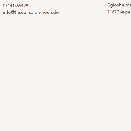
Eglosheimer
07141/65428
71679 Aspe
info@friseur-salon-hoch.de